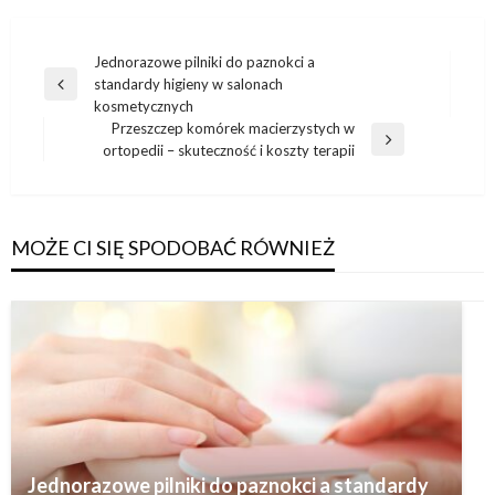
Nawigacja
Jednorazowe pilniki do paznokci a
standardy higieny w salonach
wpisu
Poprzedni
kosmetycznych
wpis
Przeszczep komórek macierzystych w
Następny
ortopedii – skuteczność i koszty terapii
wpis
MOŻE CI SIĘ SPODOBAĆ RÓWNIEŻ
Jednorazowe pilniki do paznokci a standardy