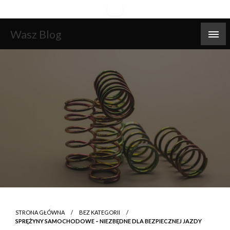
Skip
to
content
Wasz Blog
STRONA GŁÓWNA
BEZ KATEGORII
SPRĘŻYNY SAMOCHODOWE – NIEZBĘDNE DLA BEZPIECZNEJ JAZDY