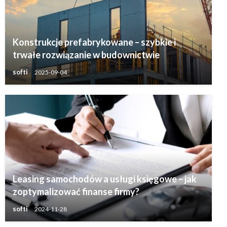
Konstrukcje prefabrykowane – szybkie i
trwałe rozwiązanie w budownictwie
softi
2025-09-04
Leasing samochodów a usługi księgowe – jak
zoptymalizować finanse firmy?
softi
2024-11-28