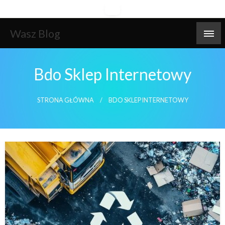
Skip
to
content
Wasz Blog
Bdo Sklep Internetowy
STRONA GŁÓWNA
BDO SKLEP INTERNETOWY