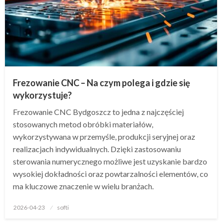
Frezowanie CNC – Na czym polega i gdzie się
wykorzystuje?
Frezowanie CNC Bydgoszcz to jedna z najczęściej
stosowanych metod obróbki materiałów,
wykorzystywana w przemyśle, produkcji seryjnej oraz
realizacjach indywidualnych. Dzięki zastosowaniu
sterowania numerycznego możliwe jest uzyskanie bardzo
wysokiej dokładności oraz powtarzalności elementów, co
ma kluczowe znaczenie w wielu branżach.
Opublikowane
2026-04-23
softi
w