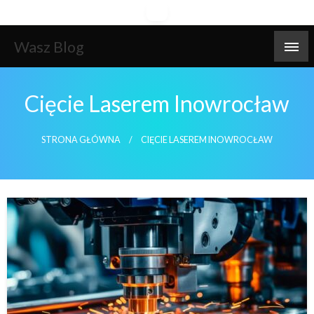
Skip
to
content
Wasz Blog
Cięcie Laserem Inowrocław
STRONA GŁÓWNA
CIĘCIE LASEREM INOWROCŁAW