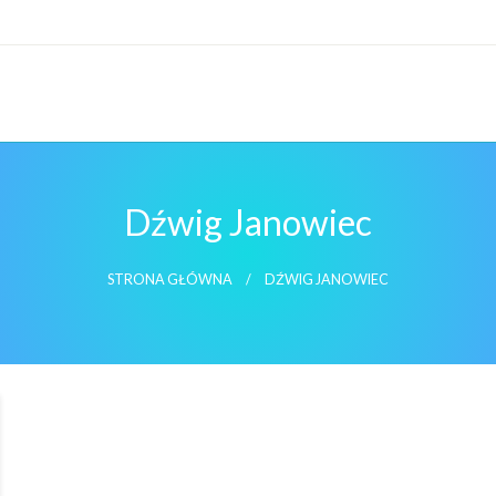
Dźwig Janowiec
STRONA GŁÓWNA
DŹWIG JANOWIEC