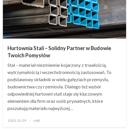
Hurtownia Stali – Solidny Partner w Budowie
Twoich Pomysłów
Stal – materiał niezmiennie kojarzony z trwałością,
wytrzymałością i wszechstronnością zastosowań. To
podstawowy składnik w wielu gałęziach przemysłu,
budownictwa czy rzemiosła. Dlatego też wybór
odpowiedniej hurtowni stali staje się kluczowym
elementem dla firm oraz osób prywatnych, które
poszukują materiału najwyższej…
Opublikowane
2023-12-29
softi
w