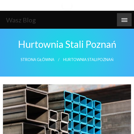
Skip
to
content
Wasz Blog
Hurtownia Stali Poznań
STRONA GŁÓWNA
HURTOWNIA STALI POZNAŃ