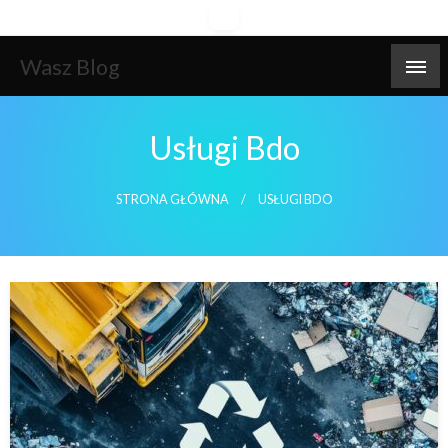
Skip
to
content
Wasz Blog
Usługi Bdo
STRONA GŁÓWNA
USŁUGI BDO