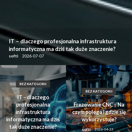
IT – dlaczego profesjonalna infrastruktura
informatyczna ma dziś tak duże znaczenie?
softi
2026-07-07
BEZ KATEGORII
BEZ KATEGORII
IT – dlaczego
profesjonalna
Frezowanie CNC – Na
infrastruktura
czym polega i gdzie się
informatyczna ma dziś
wykorzystuje?
tak duże znaczenie?
softi
2026-04-23