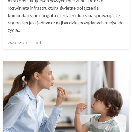
osób poszukujących nowych mieszkań. Dobrze
rozwinięta infrastruktura, świetne połączenia
komunikacyjne i bogata oferta edukacyjna sprawiają, że
region ten jest jednym z najbardziej pożądanych miejsc do
życia….
Opublikowane
2025-03-25
softi
w