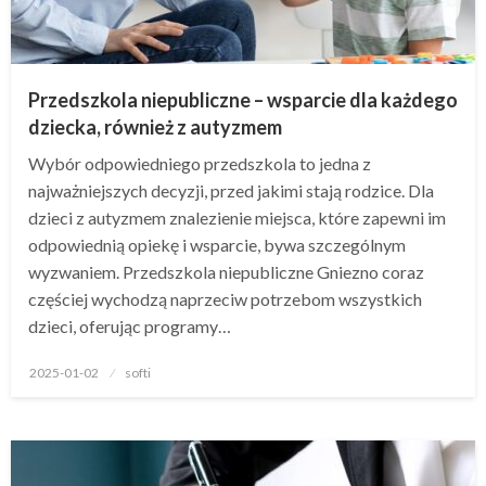
Przedszkola niepubliczne – wsparcie dla każdego
dziecka, również z autyzmem
Wybór odpowiedniego przedszkola to jedna z
najważniejszych decyzji, przed jakimi stają rodzice. Dla
dzieci z autyzmem znalezienie miejsca, które zapewni im
odpowiednią opiekę i wsparcie, bywa szczególnym
wyzwaniem. Przedszkola niepubliczne Gniezno coraz
częściej wychodzą naprzeciw potrzebom wszystkich
dzieci, oferując programy…
Opublikowane
2025-01-02
softi
w