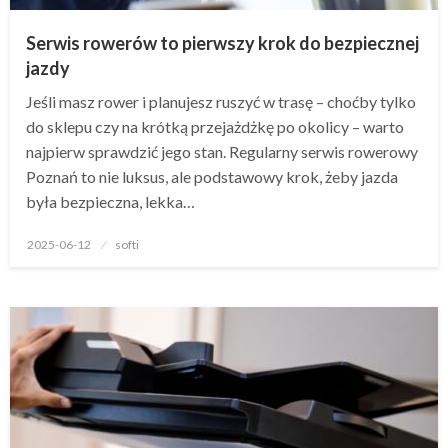
Serwis rowerów to pierwszy krok do bezpiecznej
jazdy
Jeśli masz rower i planujesz ruszyć w trasę – choćby tylko
do sklepu czy na krótką przejażdżkę po okolicy – warto
najpierw sprawdzić jego stan. Regularny serwis rowerowy
Poznań to nie luksus, ale podstawowy krok, żeby jazda
była bezpieczna, lekka…
Opublikowane
2025-06-12
softi
w