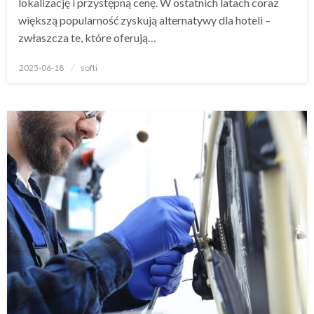
lokalizację i przystępną cenę. W ostatnich latach coraz
większą popularność zyskują alternatywy dla hoteli –
zwłaszcza te, które oferują…
Opublikowane
2025-06-18
softi
w