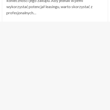
konieczności jego zakupu. Aby jednak w pełni
wykorzystać potencjał leasingu, warto skorzystać z
profesjonalnych…
Opublikowane
2024-11-28
softi
w