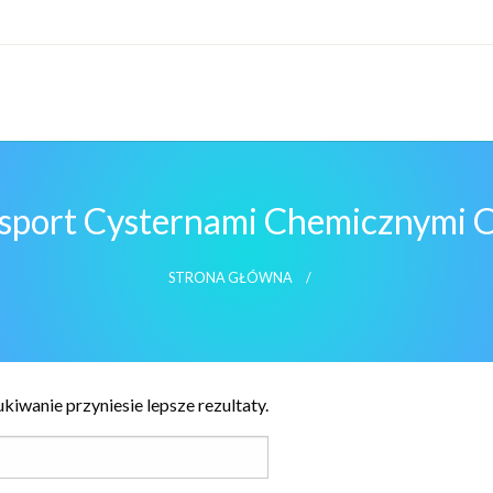
sport Cysternami Chemicznymi 
STRONA GŁÓWNA
kiwanie przyniesie lepsze rezultaty.