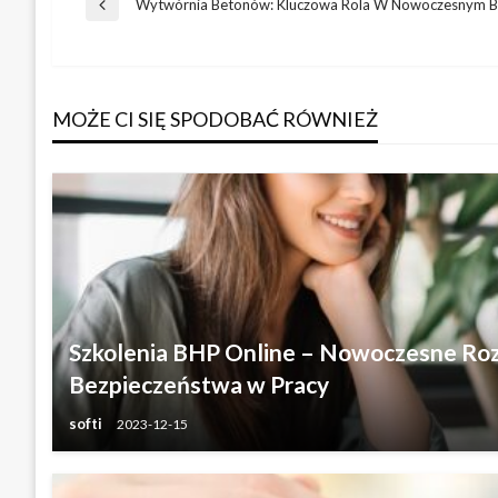
Nawigacja
Wytwórnia Betonów: Kluczowa Rola W Nowoczesnym B
Poprzedni
wpis
wpisu
MOŻE CI SIĘ SPODOBAĆ RÓWNIEŻ
Szkolenia BHP Online – Nowoczesne Roz
Bezpieczeństwa w Pracy
softi
2023-12-15