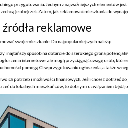
iego przygotowania. Jednym z najważniejszych elementów jest sku
zechcą je obejrzeć. Zatem, jak reklamować mieszkania do wynajęc
 źródła reklamowe
amować swoje mieszkanie. Do najpopularniejszych należą:
szy i najtańszy sposób na dotarcie do szerokiego grona potencjal
ż ogłoszenia internetowe, ale mogą przyciągnąć uwagę osób, które n
ruchomości pomogą Ci w przygotowaniu ogłoszenia, a także w neg
ich potrzeb i możliwości finansowych. Jeśli chcesz dotrzeć do 
otrzeć do lokalnych mieszkańców, to dobrym rozwiązaniem będą og