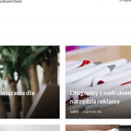
udownictwie
Następny
wpis
wiązania dla
Długopisy z nadrukiem
narzędzia reklamy
softi
2024-01-30