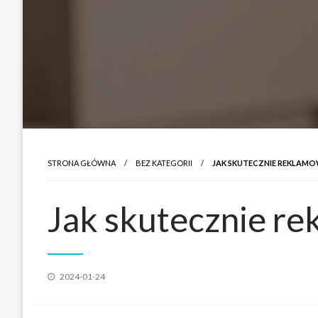
STRONA GŁÓWNA
BEZ KATEGORII
JAK SKUTECZNIE REKLAMO
Jak skutecznie re
Opublikowane
2024-01-24
w