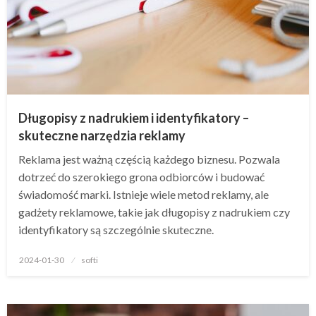
Długopisy z nadrukiem i identyfikatory –
skuteczne narzędzia reklamy
Reklama jest ważną częścią każdego biznesu. Pozwala
dotrzeć do szerokiego grona odbiorców i budować
świadomość marki. Istnieje wiele metod reklamy, ale
gadżety reklamowe, takie jak długopisy z nadrukiem czy
identyfikatory są szczególnie skuteczne.
Opublikowane
2024-01-30
softi
w