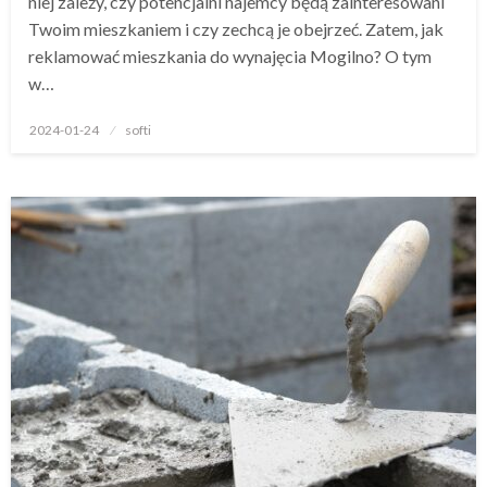
niej zależy, czy potencjalni najemcy będą zainteresowani
Twoim mieszkaniem i czy zechcą je obejrzeć. Zatem, jak
reklamować mieszkania do wynajęcia Mogilno? O tym
w…
Opublikowane
2024-01-24
softi
w