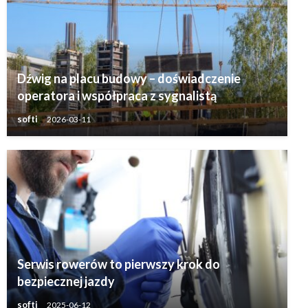
Dźwig na placu budowy – doświadczenie
operatora i współpraca z sygnalistą
softi
2026-03-11
Serwis rowerów to pierwszy krok do
bezpiecznej jazdy
softi
2025-06-12