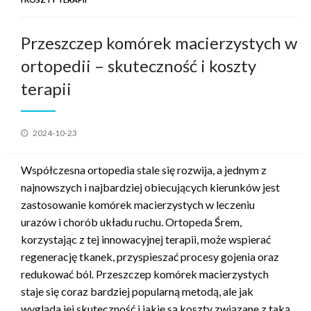
Przeszczep komórek macierzystych w
ortopedii – skuteczność i koszty
terapii
Opublikowane
2024-10-23
w
Współczesna ortopedia stale się rozwija, a jednym z
najnowszych i najbardziej obiecujących kierunków jest
zastosowanie komórek macierzystych w leczeniu
urazów i chorób układu ruchu. Ortopeda Śrem,
korzystając z tej innowacyjnej terapii, może wspierać
regenerację tkanek, przyspieszać procesy gojenia oraz
redukować ból. Przeszczep komórek macierzystych
staje się coraz bardziej popularną metodą, ale jak
wygląda jej skuteczność i jakie są koszty związane z taką