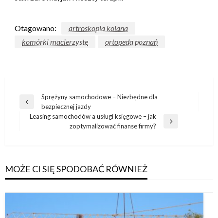
Otagowano:
artroskopia kolana
komórki macierzyste
ortopeda poznań
Nawigacja
Sprężyny samochodowe – Niezbędne dla
Poprzedni
bezpiecznej jazdy
wpisu
wpis
Leasing samochodów a usługi księgowe – jak
Następny
zoptymalizować finanse firmy?
wpis
MOŻE CI SIĘ SPODOBAĆ RÓWNIEŻ